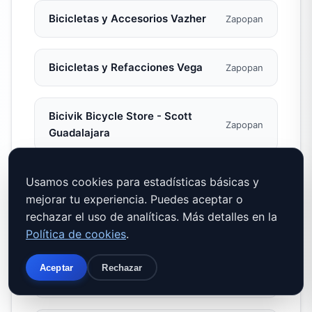
Bicicletas y Accesorios Vazher
Zapopan
Bicicletas y Refacciones Vega
Zapopan
Bicivik Bicycle Store - Scott
Zapopan
Guadalajara
Usamos cookies para estadísticas básicas y
Bike City
Zapopan
mejorar tu experiencia. Puedes aceptar o
rechazar el uso de analíticas. Más detalles en la
Bike Nation GDL
Zapopan
Política de cookies
.
Aceptar
Rechazar
Bike Repair & Go
Zapopan