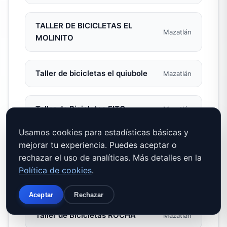
TALLER DE BICICLETAS EL
Mazatlán
MOLINITO
Taller de bicicletas el quiubole
Mazatlán
Taller de Bicicletas FITO
Mazatlán
Usamos cookies para estadísticas básicas y
TALLER DE BICICLETAS JLM
mejorar tu experiencia. Puedes aceptar o
Mazatlán
rechazar el uso de analíticas. Más detalles en la
Política de cookies
.
Taller De Bicicletas Roca
Mazatlán
Aceptar
Rechazar
Taller de Bicicletas ROCHA
Mazatlán