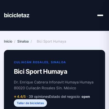
bicicletaz
Inicio
/
Sinaloa
/
Bici Sport Humaya
CULIACÁN ROSALES, SINALOA
Bici Sport Humaya
Dr. Enrique Cabrera Infonavit Humaya Humaya
80020 Culiacán Rosales Sin. México
⭐ 4.4/5
· 39 opiniones
Estado del negocio:
open
Taller de bicicletas